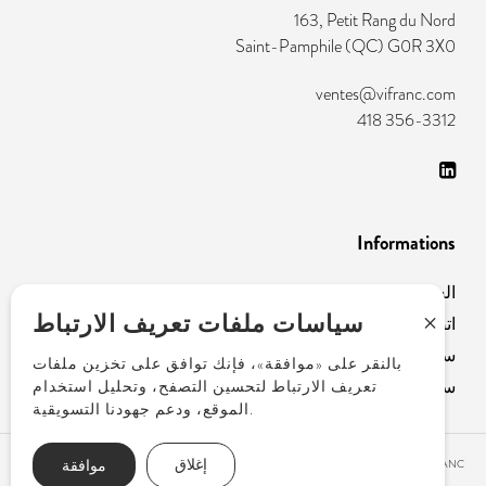
163, Petit Rang du Nord
Saint-Pamphile
(
QC
)
G0R 3X0
ventes@vifranc.com
418 356-3312
Informations
الشركة
+
سياسات ملفات تعريف الارتباط
اتصل بنا
سياسة الخصوصية
بالنقر على «موافقة»، فإنك توافق على تخزين ملفات
سياسة ملفات تعريف الارتباط
تعريف الارتباط لتحسين التصفح، وتحليل استخدام
الموقع، ودعم جهودنا التسويقية.
إغلاق
موافقة
TOUS DROITS RÉSERVÉS © COPYRIGHT 2026 – VIFRANC