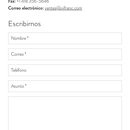
Fax:
+1 418 356-5646
Correo electrónico:
ventes@vifranc.com
Escribirnos
Nombre *
Correo *
Teléfono
Asunto *
Mensaje *