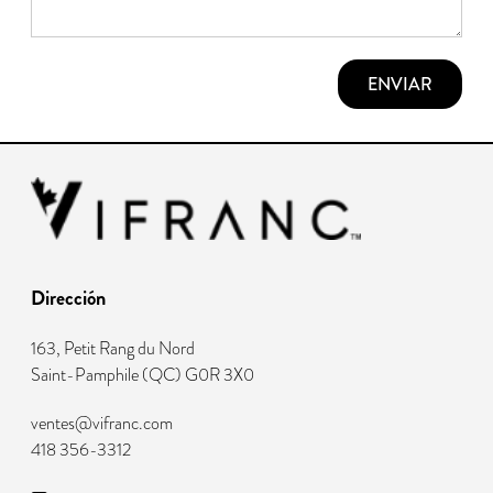
ENVIAR
Dirección
163, Petit Rang du Nord
Saint-Pamphile
(
QC
)
G0R 3X0
ventes@vifranc.com
418 356-3312