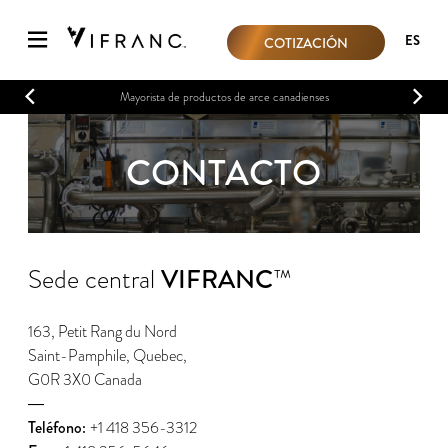
ES
COTIZACIÓN
Mayorista de productos de arce canadienses
CONTACTO
Sede central
VIFRANC
™
163, Petit Rang du Nord
Saint-Pamphile, Quebec,
G0R 3X0 Canada
―
Teléfono:
+1 418 356-3312